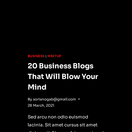
BUSINESS
|
MEETUP
20 Business Blogs
That Will Blow Your
Mind
By
sorianogab@gmail.com
28 March, 2021
Sed arcu non odio euismod
lacinia. Sit amet cursus sit amet