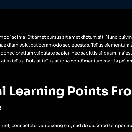
od lacinia. Sit amet cursus sit amet dictum sit. Nunc pulvina
que diam volutpat commodo sed egestas. Tellus elementum sag
 donec pretium vulputate sapien nec sagittis aliquam male
 at in tellus. Duis at tellus at urna condimentum mattis pelle
al Learning Points Fr
e
amet, consectetur adipiscing elit, sed do eiusmod tempor inc