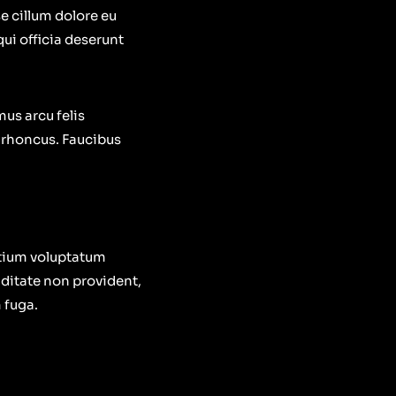
e cillum dolore eu
qui officia deserunt
mus arcu felis
 rhoncus. Faucibus
ntium voluptatum
iditate non provident,
 fuga.