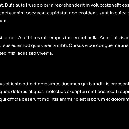
uis aute irure dolor in reprehenderit in voluptate velit ess
Excepteur sint occaecat cupidatat non proident, sunt in culpa 
rum.
sit amet. At ultrices mi tempus imperdiet nulla. Arcu dui viva
rsus euismod quis viverra nibh. Cursus vitae congue mauris
ed nisi lacus sed viverra.
us et iusto odio dignissimos ducimus qui blanditiis praese
 quos dolores et quas molestias excepturi sint occaecati cup
 qui officia deserunt mollitia animi, id est laborum et dolorum