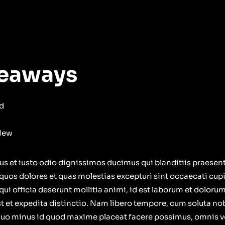
keaways
d
New
us et iusto odio dignissimos ducimus qui blanditiis praese
 quos dolores et quas molestias excepturi sint occaecati cup
 qui officia deserunt mollitia animi, id est laborum et doloru
t et expedita distinctio. Nam libero tempore, cum soluta nob
quo minus id quod maxime placeat facere possimus, omnis 