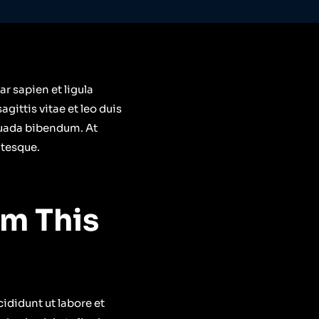
r sapien et ligula
ittis vitae et leo duis
suada bibendum. At
ntesque.
om This
ididunt ut labore et