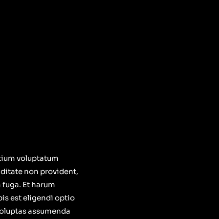
ntium voluptatum
iditate non provident,
m fuga. Et harum
is est eligendi optio
voluptas assumenda