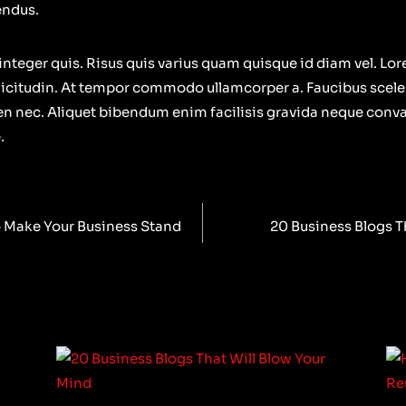
endus.
integer quis. Risus quis varius quam quisque id diam vel. Lo
ollicitudin. At tempor commodo ullamcorper a. Faucibus scel
n nec. Aliquet bibendum enim facilisis gravida neque convall
.
 Make Your Business Stand
20 Business Blogs T
ion