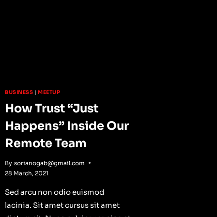
BUSINESS
|
MEETUP
How Trust “Just
Happens” Inside Our
Remote Team
By
sorianogab@gmail.com
28 March, 2021
Sed arcu non odio euismod
lacinia. Sit amet cursus sit amet