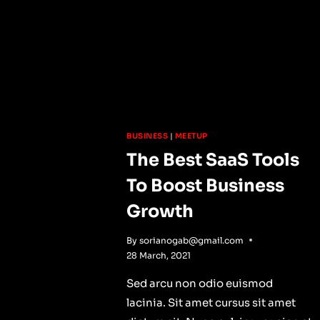
BUSINESS
|
MEETUP
The Best SaaS Tools
To Boost Business
Growth
By
sorianogab@gmail.com
28 March, 2021
Sed arcu non odio euismod
lacinia. Sit amet cursus sit amet