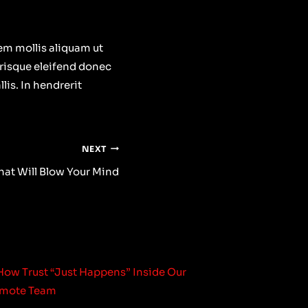
rem mollis aliquam ut
erisque eleifend donec
is. In hendrerit
NEXT
hat Will Blow Your Mind