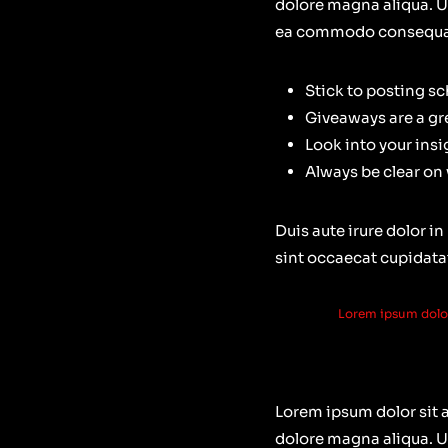
dolore magna aliqua. Ut
ea commodo consequa
Stick to posting s
Giveaways are a gr
Look into your ins
Always be clear on
Duis aute irure dolor in
sint occaecat cupidatat
Lorem ipsum dolor 
Lorem ipsum dolor sit 
dolore magna aliqua. Ut