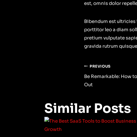
est, omnis dolor repell
Bibendum est ultricies 
porttitor leo a diam s
pretium vulputate sapie
gravida rutrum quisque
Post
PREVIOUS
Be Remarkable: How to
Navigat
Out
Similar Posts