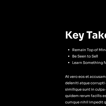
Key Ta
Remain Top of Min
Be Seen to Sell
Learn Something 
At vero eos et accusam
deleniti atque corrupti
similique sunt in culpa
quidem rerum facilis es
cumque nihil impedit 