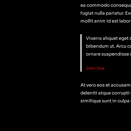
ea commodo consequat. D
fugiat nulla pariatur. 
mollit anim id est labo
Viverra aliquet eget 
bibendum ut. Arcu cu
ornare suspendisse s
John Doe
At vero eos et accusam
deleniti atque corrupti
similique sunt in culpa